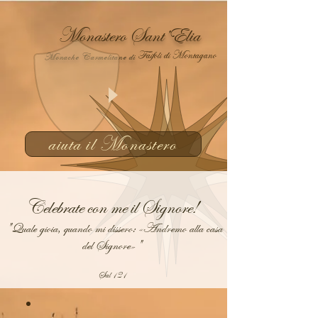
Monastero Sant’Elia
Faifoli di Montagano
Monache Carmelitane di
aiuta il Monastero
Celebrate con me il Signore!
"Quale gioia, quando mi dissero: «Andremo alla casa
del Signore»"
Sal 121