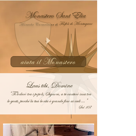
Monastero Sant’Elia
Faifoli di Montagano
Monache Carmelitane di
aiuta il Monastero
Laus tibi, Domine
"Ti loderò tra i popoli, Signore, a te canterò inni tra
le genti, perché la tua bontà è grande fino ai cieli ..."
Sal 107