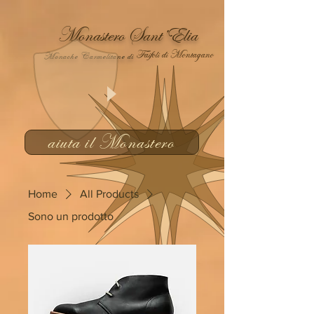
Monastero Sant’Elia
Faifoli di Montagano
Monache Carmelitane di
aiuta il Monastero
Home
All Products
Sono un prodotto